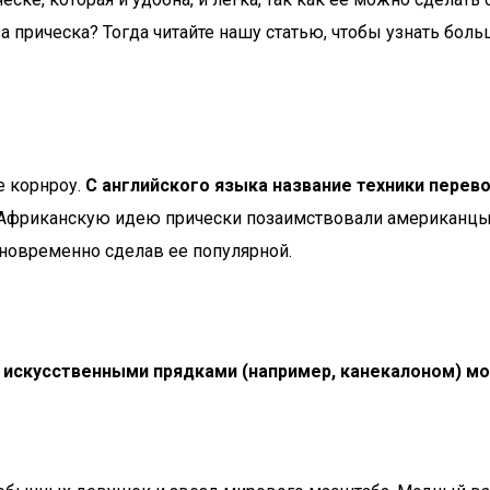
 за прическа? Тогда читайте нашу статью, чтобы узнать бол
е корнроу.
С английского языка название техники перево
. Африканскую идею прически позаимствовали американцы
дновременно сделав ее популярной.
 искусственными прядками (например, канекалоном) м