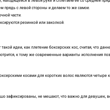
, находящейся в левой руке и сплетаем ее со средней пр
 прядь с левой стороны и делаем то же самое.
чной части.
сируются резинкой или заколкой.
акой идеи, как плетение боксерских кос, считая, что дан
мотрится, к тому же современные варианты исполнения по
оксерскими косами для коротких волос являются четыре 
рошо зафиксированы, не мешают, что важно для девушек, 