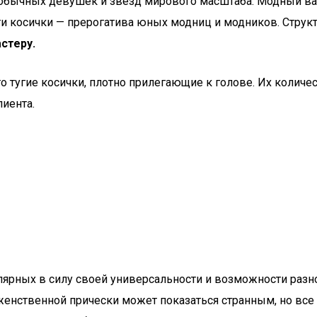
 обычных девушек и звезд мирового масштаба. Модный вар
и косички — прерогатива юных модниц и модников. Структу
стеру.
то тугие косички, плотно прилегающие к голове. Их количе
лиента.
улярных в силу своей универсальности и возможности разн
женственной прически может показаться странным, но вс