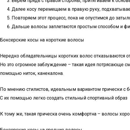
Берем прядь с правой стороны, притягиваем к основе
Далее косу перемещаем в правую руку, подхватываем
Повторяем этот процесс, пока не опустимся до затыло
Дальше волосы заплетаются простым способом и фик
Боксерские косы на короткие волосы
Нередко обладательницы коротких волос отказываются от т
Но это огромное заблуждение – такая идея потрясающе с
помощью ниток, канекалона.
По мнению стилистов, идеальным вариантом прически с б
С их помощью легко создать стильный спортивный образ
К тому же, такая прическа очень комфортна – волосы хо
Боксерские косы на средние волосы