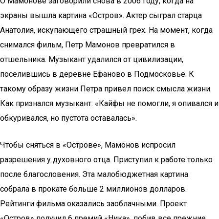
О Мамонове заговорили снова в 2006 году, когда на
экраны вышла картина «Остров». Актер сыграл старца
Анатолия, искупающего страшный грех. На момент, когда
снимался фильм, Петр Мамонов превратился в
отшельника. Музыкант удалился от цивилизации,
поселившись в деревне Ефаново в Подмосковье. К
такому образу жизни Петра привел поиск смысла жизни.
Как признался музыкант: «Кайфы не помогли, я опивался и
обкуривался, но пустота оставалась».
Чтобы сняться в «Острове», Мамонов испросил
разрешения у духовного отца. Приступил к работе только
после благословения. Эта малобюджетная картина
собрала в прокате больше 2 миллионов долларов.
Рейтинги фильма оказались заоблачными. Проект
«Остров» получил 6 премий «Ника», побив все прежние