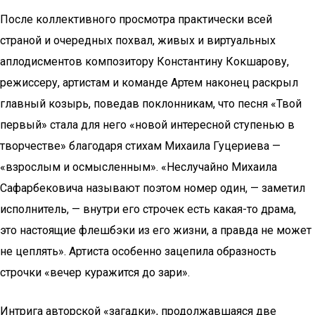
После коллективного просмотра практически всей
страной и очередных похвал, живых и виртуальных
аплодисментов композитору Константину Кокшарову,
режиссеру, артистам и команде Артем наконец раскрыл
главный козырь, поведав поклонникам, что песня «Твой
первый» стала для него «новой интересной ступенью в
творчестве» благодаря стихам Михаила Гуцериева —
«взрослым и осмысленным». «Неслучайно Михаила
Сафарбековича называют поэтом номер один, — заметил
исполнитель, — внутри его строчек есть какая-то драма,
это настоящие флешбэки из его жизни, а правда не может
не цеплять». Артиста особенно зацепила образность
строчки «вечер куражится до зари».
Интрига авторской «загадки», продолжавшаяся две