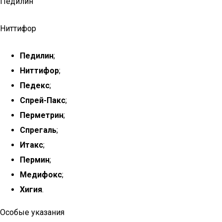
Педилин
Ниттифор
Педилин
;
Ниттифор
;
Педекс
;
Спрей-Пакс
;
Перметрин
;
Спрегаль
;
Итакс
;
Пермин
;
Медифокс
;
Хигия
.
Особые указания