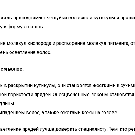
остав приподнимает чешуйки волосяной кутикулы и прони
у и форму локонов.
ие молекул кислорода и растворение молекул пигмента, о
ень осветления волос.
ем волос:
 раскрытии кутикулы, они становятся жесткими и сухим
й пористости прядей. Обесцвеченные локоны становятся 
 длины.
падением волос, а также ожогами кожи на голове.
етление прядей лучше доверить специалисту. Тем, кто р