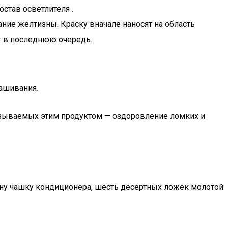
став осветлителя .
ние желтизны. Краску вначале наносят на область
ют в последнюю очередь.
ашивания.
азываемых этим продуктом — оздоровление ломких и
дну чашку кондиционера, шесть десертных ложек молотой