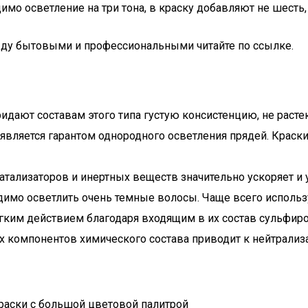
димо осветление на три тона, в краску добавляют не шест
ежду бытовыми и профессиональными читайте по ссылке.
 придают составам этого типа густую консистенцию, не р
я является гарантом однородного осветления прядей. Кра
атализаторов и инертных веществ значительно ускоряет и
одимо осветлить очень темные волосы. Чаще всего использ
ким действием благодаря входящим в их состав сульфиро
х компонентов химического состава приводит к нейтрализ
краски с большой цветовой палитрой