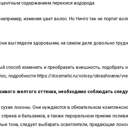
оцентным содержанием перекиси водорода.
пример, изменяя цвет волос. Но Ничто так не портит воло
 они выглядели здоровыми, на самом деле довольно трудн
ный способ изменить и преобразить внешность, подобрать 
 подробности https://ilcosmetic.ru/volosy/okrashivanie/vre
асивого желтого оттенка, необходимо соблюдать след
 сухие локоны. Они нуждаются в обязательном комплекс
 спреев и бальзамов, а также пероральном приеме полив
лые тона, следует выбирать осветлители, придающие локо