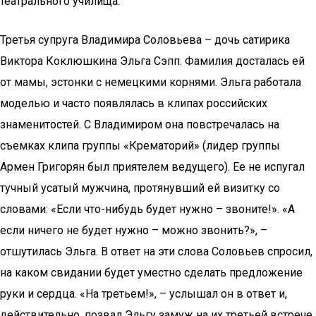
театрального училища.
Третья супруга Владимира Соловьева – дочь сатирика
Виктора Коклюшкина Эльга Сэпп. Фамилия досталась ей
от мамы, эстонки с немецкими корнями. Эльга работала
моделью и часто появлялась в клипах российских
знаменитостей. С Владимиром она повстречалась на
съемках клипа группы «Крематорий» (лидер группы
Армен Григорян был приятелем ведущего). Ее не испугал
тучный усатый мужчина, протянувший ей визитку со
словами: «Если что-нибудь будет нужно – звоните!». «А
если ничего не будет нужно – можно звонить?», –
отшутилась Эльга. В ответ на эти слова Соловьев спросил,
на каком свидании будет уместно сделать предложение
руки и сердца. «На третьем!», – услышал он в ответ и,
действительно, позвал Эльгу замуж на их третьей встрече.