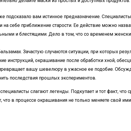
тельно делайте маски из простых и доступных продуктов.
же подсказало вам истинное предназначение. Специалисты
 на себе приближение старости. Ее действие можно назвать
ьными и блестящими. Дело в том, что со временем женские
альзамах. Зачастую случаются ситуации, при которых резу
ие инструкций, окрашивание после обработки хной, обесц
 превращает вашу шевелюру в ужасное ее подобие. Обсужд
нить последствия прошлых экспериментов.
специалисты слагают легенды. Подкупает и тот факт, что
, что в процессе окрашивания не только меняете свой им