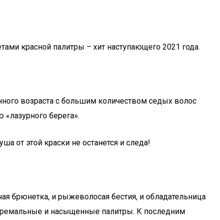
ами красной палитры – хит наступающего 2021 года.
нного возраста с большим количеством седых волос
 «лазурного берега».
ша от этой краски не останется и следа!
ая брюнетка, и рыжеволосая бестия, и обладательница
кстремальные и насыщенные палитры. К последним