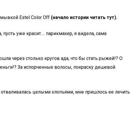
мывкой Estel Color Off
(начало истории читать тут).
а, пусть уже красит…. парикмахер, я видела, сама
ошла через столько кругов ада, что бы стать рыжей!? О
ие деньги!? За испорченные волосы, покраску дешевой
ая отваливалась целыми хлопьями, мне пришлось ее лечить