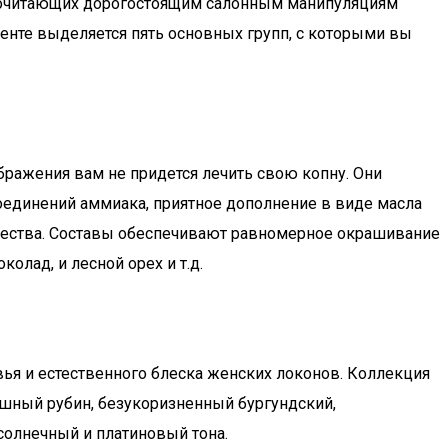
дпочитающих дорогостоящим салонным манипуляциям
енте выделяется пять основных групп, с которыми вы
бражения вам не придется лечить свою копну. Они
соединений аммиака, приятное дополнение в виде масла
ечества. Составы обеспечивают равномерное окрашивание
олад, и лесной орех и т.д.
вья и естественного блеска женских локонов. Коллекция
ошный рубин, безукоризненный бургундский,
олнечный и платиновый тона.