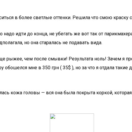
ться в более светлые оттенки. Решила что смою краску с
 то надо идти до конца, не убегать же вот так от парикмахер
дполагала, но она старалась не подавать вида.
 еще рыжее, чем после смывки! Результата ноль! Зачем я пр
ру обошелся мне в 350 грн ( 35$ ), но за что я отдала так
илась кожа головы — вся она была покрыта коркой, котор