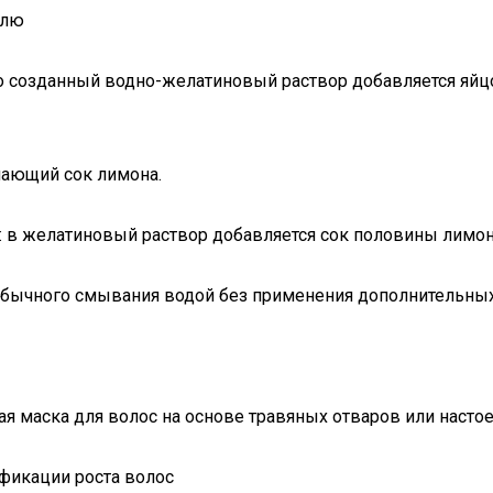
елю
о созданный водно-желатиновый раствор добавляется яйц
чающий сок лимона.
й: в желатиновый раствор добавляется сок половины лимон
 обычного смывания водой без применения дополнительных
 маска для волос на основе травяных отваров или настое
фикации роста волос