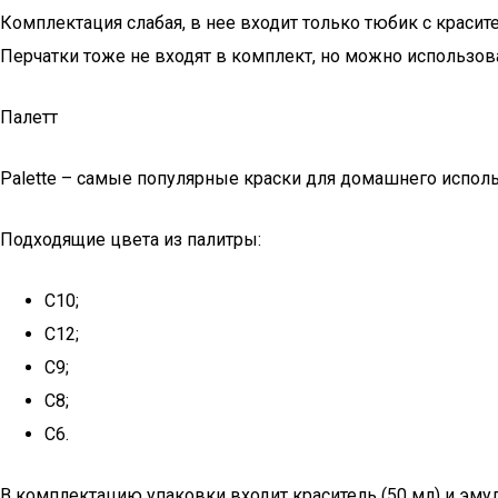
Комплектация слабая, в нее входит только тюбик с красите
Перчатки тоже не входят в комплект, но можно использова
Палетт
Palette – самые популярные краски для домашнего исполь
Подходящие цвета из палитры:
C10;
С12;
С9;
С8;
С6.
В комплектацию упаковки входит краситель (50 мл) и эмул