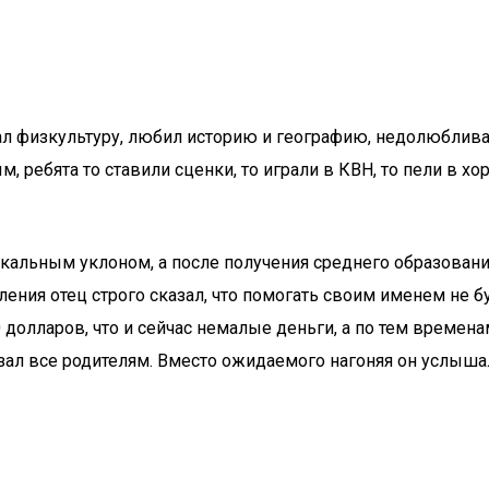
физкультуру, любил историю и географию, недолюбливал х
 ребята то ставили сценки, то играли в КВН, то пели в хо
зыкальным уклоном, а после получения среднего образован
ления отец строго сказал, что помогать своим именем не б
0 долларов, что и сейчас немалые деньги, а по тем времена
азал все родителям. Вместо ожидаемого нагоняя он услыша