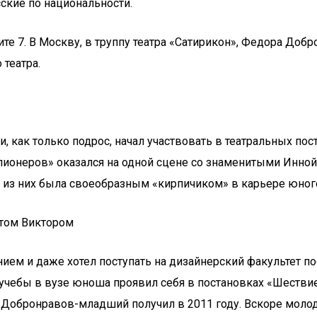
сские по национальности.
Вите 7. В Москву, в труппу театра «Сатирикон», Федора До
театра.
, как только подрос, начал участвовать в театральных пост
лионеров» оказался на одной сцене со знаменитыми Инно
 из них была своеобразным «кирпичиком» в карьере юного
атом Виктором
ием и даже хотел поступать на дизайнерский факультет по
 учебы в вузе юноша проявил себя в постановках «Шестви
обронравов-младший получил в 2011 году. Вскоре молодой