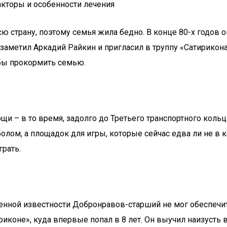
кторы и особенности лечения
 страну, поэтому семья жила бедно. В конце 80-х годов он
 заметил Аркадий Райкин и пригласил в труппу «Сатирикон
обы прокормить семью.
 – в то время, задолго до Третьего транспортного кольца
болом, а площадок для игры, которые сейчас едва ли не в
грать.
енной известности Добронравов-старший не мог обеспечит
коне», куда впервые попал в 8 лет. Он выучил наизусть вс