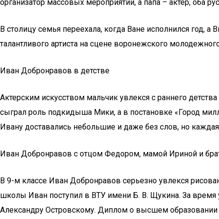
организатор массовых мероприятий, а папа – актер, оба ру
В столицу семья переехала, когда Ване исполнился год, а 
талантливого артиста на сцене воронежского молодежного 
Иван Добронравов в детстве
Актерским искусством мальчик увлекся с раннего детства и
сыграл роль подкидыша Мики, а в постановке «Город мил
Ивану доставались небольшие и даже без слов, но каждая
Иван Добронравов с отцом Федором, мамой Ириной и бр
В 9-м классе Иван Добронравов серьезно увлекся рисован
школы Иван поступил в ВТУ имени Б. В. Щукина. За время
Александру Островскому. Диплом о высшем образовании Д