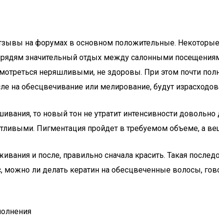
тзывы на форумах в основном положительные. Некоторые 
 прядям значительный отдых между салонными посещениями
смотреться неряшливыми, не здоровы. При этом почти пол
сле на обесцвечивание или мелирование, будут израсходов
шивания, то новый тон не утратит интенсивности довольно
атливыми. Пигментация пройдет в требуемом объеме, а ве
вания и после, правильно сначала красить. Такая послед
с, можно ли делать кератин на обесцвеченные волосы, гов
полнения