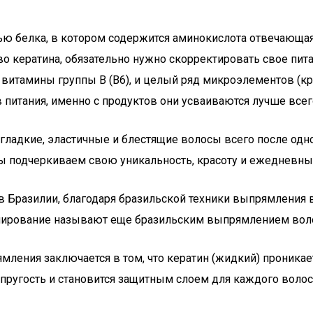
ью белка, в котором содержится аминокислота отвечающая 
во кератина, обязательно нужно скорректировать свое п
витамины группы В (В6), и целый ряд микроэлементов (крем
питания, именно с продуктов они усваиваются лучше всег
ладкие, эластичные и блестящие волосы всего после одно
 подчеркиваем свою уникальность, красоту и ежедневны
в Бразилии, благодаря бразильской техники выпрямления в
инирование называют еще бразильским выпрямлением вол
мления заключается в том, что кератин (жидкий) проника
 упругость и становится защитным слоем для каждого воло