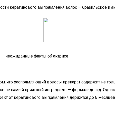
ости кератинового выпрямления волос — бразильское и ам
н — неожиданные факты об актрисе
том, что распрямляющий волосы препарат содержит не толь
также не самый приятный ингредиент — формальдегид. Одна
ект от кератинового выпрямления держится до 6 месяцев