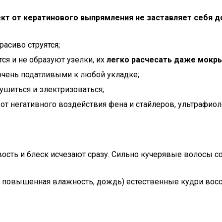
кт от кератинового выпрямления не заставляет себя д
асиво струятся;
я и не образуют узелки, их
легко расчесать даже мокр
очень податливыми к любой укладке;
пушиться и электризоваться;
 негативного воздействия фена и стайлеров, ультрафиол
евость и блеск исчезают сразу. Сильно кучерявые волосы с
, повышенная влажность, дождь) естественные кудри восс