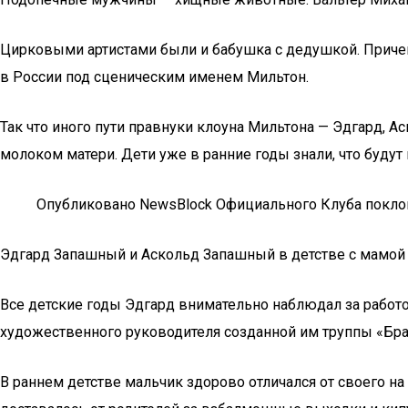
Цирковыми артистами были и бабушка с дедушкой. Приче
в России под сценическим именем Мильтон.
Так что иного пути правнуки клоуна Мильтона — Эдгард, А
молоком матери. Дети уже в ранние годы знали, что буду
Опубликовано NewsBlock Официального Клуба поклон
Эдгард Запашный и Аскольд Запашный в детстве с мамой
Все детские годы Эдгард внимательно наблюдал за работой
художественного руководителя созданной им труппы «Бр
В раннем детстве мальчик здорово отличался от своего на