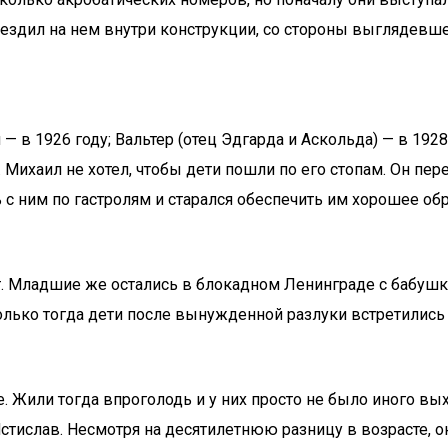
и ездил на нем внутри конструкции, со стороны выглядевше
 — в 1926 году; Вальтер (отец Эдгарда и Аскольда) — в 192
. Михаил не хотел, чтобы дети пошли по его стопам. Он п
 с ним по гастролям и старался обеспечить им хорошее о
нт. Младшие же остались в блокадном Ленинграде с бабушк
лько тогда дети после вынужденной разлуки встретились 
 Жили тогда впроголодь и у них просто не было иного выхо
Мстислав. Несмотря на десятилетнюю разницу в возрасте,