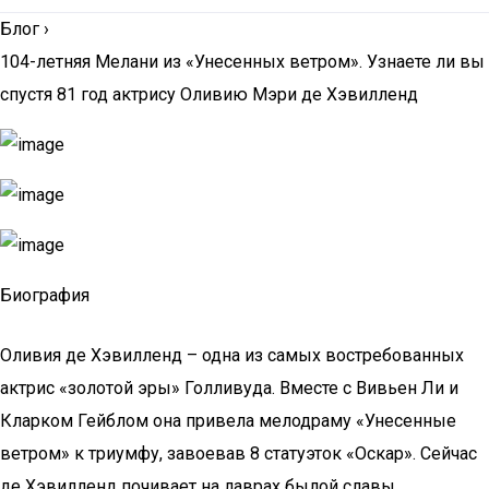
Блог
›
104-летняя Мелани из «Унесенных ветром». Узнаете ли вы
спустя 81 год актрису Оливию Мэри де Хэвилленд
Биография
Оливия де Хэвилленд – одна из самых востребованных
актрис «золотой эры» Голливуда. Вместе с Вивьен Ли и
Кларком Гейблом она привела мелодраму «Унесенные
ветром» к триумфу, завоевав 8 статуэток «Оскар». Сейчас
де Хэвилленд почивает на лаврах былой славы.