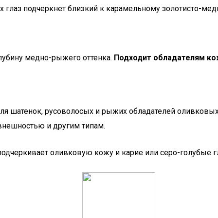
х глаз подчеркнет близкий к карамельному золотисто-мед
глубину медно-рыжего оттенка.
Подходит обладателям ко
ля шатенок, русоволосых и рыжих обладателей оливковых 
 внешностью и другим типам.
 подчеркивает оливковую кожу и карие или серо-голубые г