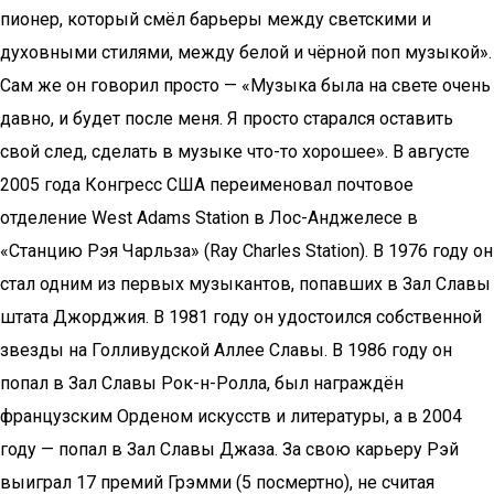
пионер, который смёл барьеры между светскими и
духовными стилями, между белой и чёрной поп музыкой».
Сам же он говорил просто — «Музыка была на свете очень
давно, и будет после меня. Я просто старался оставить
свой след, сделать в музыке что-то хорошее». В августе
2005 года Конгресс США переименовал почтовое
отделение West Adams Station в Лос-Анджелесе в
«Станцию Рэя Чарльза» (Ray Charles Station). В 1976 году он
стал одним из первых музыкантов, попавших в Зал Славы
штата Джорджия. В 1981 году он удостоился собственной
звезды на Голливудской Аллее Славы. В 1986 году он
попал в Зал Славы Рок-н-Ролла, был награждён
французским Орденом искусств и литературы, а в 2004
году — попал в Зал Славы Джаза. За свою карьеру Рэй
выиграл 17 премий Грэмми (5 посмертно), не считая