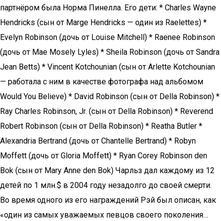
партнёром была Норма Пинелла. Его дети: * Charles Wayne
Hendricks (сын от Marge Hendricks — один из Raelettes) *
Evelyn Robinson (дочь от Louise Mitchell) * Raenee Robinson
(дочь от Mae Mosely Lyles) * Sheila Robinson (дочь от Sandra
Jean Betts) * Vincent Kotchounian (сын от Arlette Kotchounian
— работала с ним в качестве фотографа над альбомом
Would You Believe) * David Robinson (сын от Della Robinson) *
Ray Charles Robinson, Jr. (сын от Della Robinson) * Reverend
Robert Robinson (сын от Della Robinson) * Reatha Butler *
Alexandria Bertrand (дочь от Chantelle Bertrand) * Robyn
Moffett (дочь от Gloria Moffett) * Ryan Corey Robinson den
Bok (сын от Mary Anne den Bok) Чарльз дал каждому из 12
детей по 1 млн.$ в 2004 году незадолго до своей смерти.
Во время одного из его награждений Рэй был описан, как
«один из самых уважаемых певцов своего поколения…