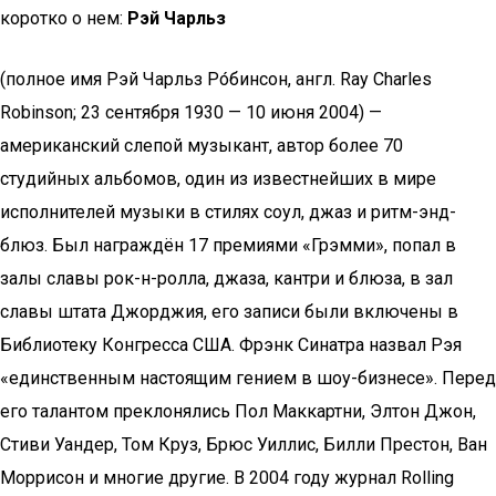
коротко о нем:
Рэй Чарльз
(полное имя Рэй Чарльз Ро́бинсон, англ. Ray Charles
Robinson; 23 сентября 1930 — 10 июня 2004) —
американский слепой музыкант, автор более 70
студийных альбомов, один из известнейших в мире
исполнителей музыки в стилях соул, джаз и ритм-энд-
блюз. Был награждён 17 премиями «Грэмми», попал в
залы славы рок-н-ролла, джаза, кантри и блюза, в зал
славы штата Джорджия, его записи были включены в
Библиотеку Конгресса США. Фрэнк Синатра назвал Рэя
«единственным настоящим гением в шоу-бизнесе». Перед
его талантом преклонялись Пол Маккартни, Элтон Джон,
Стиви Уандер, Том Круз, Брюс Уиллис, Билли Престон, Ван
Моррисон и многие другие. В 2004 году журнал Rolling