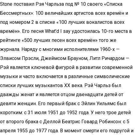
Stone поставил Рэя Чарльза под № 10 своего «Списка
Бессмертных»: 100 величайших артистов всех времён и
под номером 2 в списке «100 лучших вокалистов всех
времён». Его песня What’d I say удостоилась 10-го места в
рейтинге «500 лучших песен всех времён» того же
журнала. Наряду с многими исполнителями 1960-х —
Элвисом Прэсли, Джеймсом Брауном, Литл Ричардом —
Рэй является ключевой фигурой в развитии современной
музыки и часто включается в различные символические
списки лучших музыкантов XX века. Рэй Чарльз был
дважды женат и является отцом двенадцати детей от
девяти женщин. Его первый брак с Эйлин Уильямс был
коротким: с 31 июля 1951 до 1952 года. У него трое детей
от второго брака с Деллой Беатрис Говард Робинсон: с 5
апреля 1955 до 1977 года. В момент смерти его подругой и