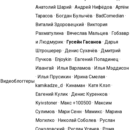
Анатолий Шарий · Андрей Нифёдов · Артём
Тарасов · Богдан Булычёв · BadComedian ·
Виталий Здоровецкий · Виктория
Рахматулина · Вячеслав Мальцев · Гобзавр
и Людмурик ·
Гусейн Гасанов
· Дарья
Штрошерер · Денис Сухачёв · Дмитрий
Пучков · Enjoykin · Евгений Попадинец ·
Ивангай · Илья Варламов · Илья Мэддисон
· Илья Прусикин · Ирина Смелая ·
Видеоблоггеры
kamikadze_d · Кинаман · Катя Клэп ·
Евгений Кулик · Денис Куренков ·
Kyivstoner · Макс +100500 · Максим
Сулимов · Мари Сенн · Мамикс · Марина
Могилко · Николай Соболев · Руслан
Соколовский · Руслан Усачев · Рома