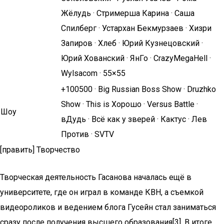
Жёлудь · Стримерша Карина · Саша
Спилберг · Устархан Бекмурзаев · Хизри
Запиров · Хлеб · Юрий Кузнецовский ·
Юрий Хованский · ЯнГо · CrazyMegaHell ·
Wylsacom · 55×55
+100500 · Big Russian Boss Show · Druzhko
Show · This is Хорошо · Versus Battle ·
Шоу
вДудь · Всё как у зверей · Кактус · Лев
Против · SVTV
[править] Творчество
Творческая деятельность Гасанова началась ещё в
университете, где он играл в команде КВН, а съемкой
видеороликов и ведением блога Гусейн стал заниматься
сразу после получения высшего образования[3]. В итоге,