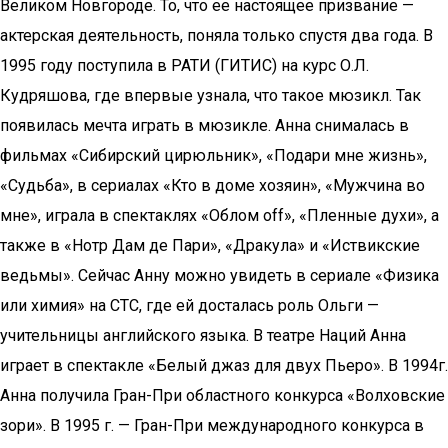
Великом Новгороде. То, что ее настоящее призвание —
актерская деятельность, поняла только спустя два года. В
1995 году поступила в РАТИ (ГИТИС) на курс О.Л.
Кудряшова, где впервые узнала, что такое мюзикл. Так
появилась мечта играть в мюзикле. Анна снималась в
фильмах «Сибирский цирюльник», «Подари мне жизнь»,
«Судьба», в сериалах «Кто в доме хозяин», «Мужчина во
мне», играла в спектаклях «Облом off», «Пленные духи», а
также в «Нотр Дам де Пари», «Дракула» и «Иствикские
ведьмы». Сейчас Анну можно увидеть в сериале «Физика
или химия» на СТС, где ей досталась роль Ольги —
учительницы английского языка. В театре Наций Анна
играет в спектакле «Белый джаз для двух Пьеро». В 1994г.
Анна получила Гран-При областного конкурса «Волховские
зори». В 1995 г. — Гран-При международного конкурса в