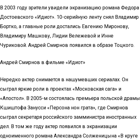
В 2003 году зрители увидели экранизацию романа Федора
Достоевского «Идиот». 10-серийную ленту снял Владимир
Бортко, а главные роли достались Евгению Миронову,
Владимиру Машкову, Лидии Вележевой и Инне
Чуриковой. Андрей Смирнов появился в образе Тоцкого.
Андрей Смирнов в фильме «Идиот»
Нередко актер снимается в нашумевших сериалах. Он
сыграл яркие роли в проектах «Московская сага» и
«Апостол». В 2005-м состоялась премьера польской драмы
Кшиштофа Занусси «Персона нон грата», где Смирнов
сыграл секретаря российского замминистра иностранных
дел. В том же году актер появился в экранизации
одноименного романа Александра Солженицына «В круге