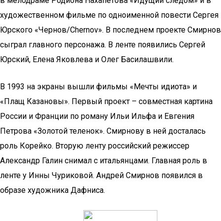
в мелодраме Родиона Нахапетова «Идущий следом» и в
художественном фильме по одноименной повести Сергея
Юрского «Чернов/Chernov». В последнем проекте Смирнов
сыграл главного персонажа. В ленте появились Сергей
Юрский, Елена Яковлева и Олег Басилашвили.
В 1993 на экраны вышли фильмы «Мечты идиота» и
«Плащ Казановы». Первый проект – совместная картина
России и Франции по роману Ильи Ильфа и Евгения
Петрова «Золотой теленок». Смирнову в ней досталась
роль Корейко. Вторую ленту российский режиссер
Александр Галин снимал с итальянцами. Главная роль в
ленте у Инны Чуриковой. Андрей Смирнов появился в
образе художника Дафниса.